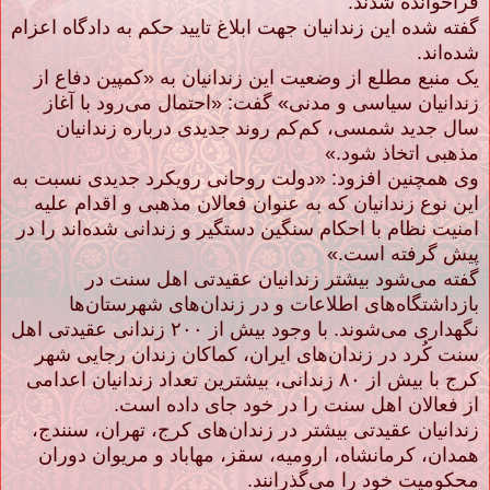
فراخوانده شدند.
گفته شده این زندانیان ﺟﻬﺖ ﺍﺑﻼﻍ ﺗﺎﯾﯿﺪ ﺣﮑﻢ ﺑﻪ ﺩﺍﺩﮔﺎﻩ اعزام
شده‌اند.
یک منبع مطلع از وضعیت این زندانیان به «کمپین دفاع از
زندانیان سیاسی و مدنی» گفت: «احتمال می‌رود با آغاز
سال جدید شمسی، کم‌کم روند جدیدی درباره زندانیان
مذهبی اتخاذ شود.»
وی همچنین افزود: «ﺩﻭﻟﺖ روحانی ﺭﻭﯾﮑﺮﺩ ﺟﺪﯾﺪﯼ ﻧﺴﺒﺖ ﺑﻪ
ﺍﯾﻦ ﻧﻮﻉ ﺯﻧﺪﺍﻧﯿﺎﻥ ﮐﻪ ﺑﻪ ﻋﻨﻮﺍﻥ ﻓﻌﺎﻻﻥ ﻣﺬﻫﺒﯽ ﻭ ﺍﻗﺪﺍﻡ ﻋﻠﯿﻪ
ﺍﻣﻨﯿﺖ ﻧﻈﺎﻡ ﺑﺎ ﺍﺣﮑﺎﻡ ﺳﻨﮕﯿﻦ ﺩﺳﺘﮕﯿﺮ ﻭ ﺯﻧﺪﺍﻧﯽ ﺷﺪﻩﺍﻧﺪ ﺭﺍ در
پیش گرفته است.»
گفته می‌شود بیشتر زندانیان عقیدتی اهل سنت در
بازداشتگاه‌های اطلاعات و در زندان‌های شهرستان‌ها
نگهداری می‌شوند. با وجود بیش از ۲۰۰ زندانی عقیدتی اهل
سنت کُرد در زندان‌های ایران، کماکان زندان رجایی شهر
کرج با بیش از ۸۰ زندانی، بیشترین تعداد زندانیان اعدامی
از فعالان اهل سنت را در خود جای داده است.
زندانیان عقیدتی بیشتر در زندان‌های کرج، تهران، سنندج،
همدان، کرمانشاه، ارومیه، سقز، مهاباد و مریوان دوران
محکومیت خود را می‌گذرانند.