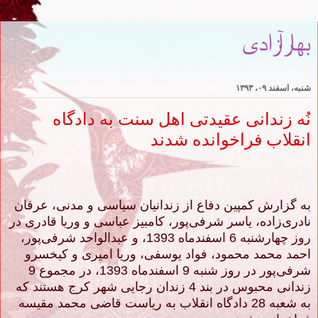
بهارآزادی
شنبه، اسفند ۰۹، ۱۳۹۳
نُه زندانی عقیدتی اهل سنت به دادگاه
انقلاب فراخوانده شدند
به گزارش کمپین دفاع از زندانیان سیاسی و مدنی، عرفان
نادری‌زاده، یاسر شرفی‌پور، کامبیز عباسی و وریا قادری در
روز چهارشنبه 6 اسفندماه 1393، و عبدالواحد شرفی‌پور،
احمد محمد محمود، فواد یوسفی، وریا امیری و کیخسرو
شرفی‌پور در روز شنبه 9
اسفندماه 1393، در مجموع 9
زندانی محبوس در بند 4 زندان رجایی شهر کرج هستند که
به شعبه 28 دادگاه انقلاب به ریاست قاضی محمد مقیسه